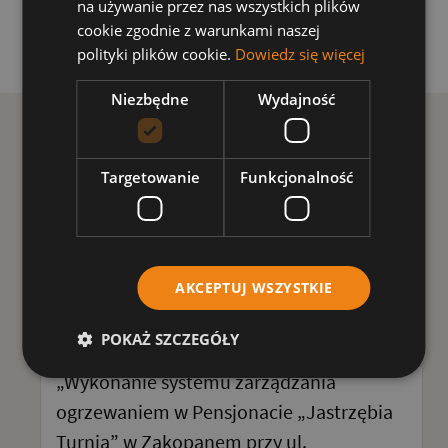
na używanie przez nas wszystkich plików
końcowego jest uzyskanie przez Zamawiającego
cookie zgodnie z warunkami naszej
pozwolenia na użytkowanie.”
polityki plików cookie.
Dowiedz się więcej
Niezbędne
Wydajność
Inne przetargi
Targetowanie
Funkcjonalność
„Wykonanie robót budowlanych
wykończeniowych w pomieszczeniach
strefy mini SPA w OW Diament w
AKCEPTUJ WSZYSTKIE
Pobierowie przy ul. Chmielnej 1”
16.01.2025
POKAŻ SZCZEGÓŁY
„Wykonanie systemu zarządzania
ogrzewaniem w Pensjonacie „Jastrzębia
Turnia” w Zakopanem przy ul.