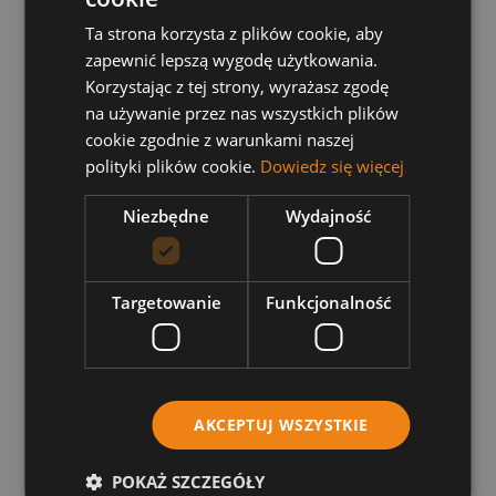
Fanów Programu „Sanatorium Miłości”
przyjadą
Ta strona korzysta z plików cookie, aby
do Sianożęt.
W naszym Ośrodku Wypoczynkowym
zapewnić lepszą wygodę użytkowania.
„Neptun”, już w czerwcu,
nad samym morzem
Korzystając z tej strony, wyrażasz zgodę
będą razem świętować ponowne spotkanie.
na używanie przez nas wszystkich plików
Organizatorzy szykują wiele niespodzianek dla
cookie zgodnie z warunkami naszej
polityki plików cookie.
Dowiedz się więcej
miłych gości, uczestników i fanów. Czy
dyskotekowe kawałki porwą wszystkich? Co będzie
Niezbędne
Wydajność
się działo na pokładzie statku podczas rejsu po
Bałtyku? Czy, jak w Cannes, gwiazdy programu
przejdą po czerwonym dywanie?
Targetowanie
Funkcjonalność
Nasz ośrodek będzie miejscem świetnej zabawy
także dla widzów telewizji, która jeszcze w czerwcu
pokaże relację z II Zlotu Uczestników i Fanów
„Sanatorium Miłości”. Obecnie nie mamy już miejsc
AKCEPTUJ WSZYSTKIE
wolnych na to wydarzenie, jednakże w innym
terminie zapraszamy serdecznie - może i Ty
POKAŻ SZCZEGÓŁY