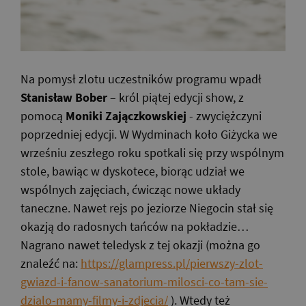
Na pomysł zlotu uczestników programu wpadł
Stanisław Bober
– król piątej edycji show, z
pomocą
Moniki Zajączkowskiej
- zwyciężczyni
poprzedniej edycji. W Wydminach koło Giżycka we
wrześniu zeszłego roku spotkali się przy wspólnym
stole, bawiąc w dyskotece, biorąc udział we
wspólnych zajęciach, ćwicząc nowe układy
taneczne. Nawet rejs po jeziorze Niegocin stał się
okazją do radosnych tańców na pokładzie…
Nagrano nawet teledysk z tej okazji (można go
znaleźć na:
https://glampress.pl/pierwszy-zlot-
gwiazd-i-fanow-sanatorium-milosci-co-tam-sie-
dzialo-mamy-filmy-i-zdjecia/
). Wtedy też