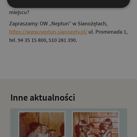
skorzystasz z wypoczynku w tym pięknym
miejscu?
Zapraszamy: OW „Neptun” w Sianożętach,
https://www.neptun-sianozety.pl/
ul. Promenada 1,
tel. 94 35 15 800, 510 281 390.
Inne aktualności