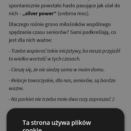
spontanicznie powstało hasło pasujące jak ulał do
nich -
„silver power”
(srebrna moc).
Dlaczego rośnie grono miłośników wspólnego
spędzania czasu seniorów? Sami podkreślają, co
jest dla nich ważne:
- Trzeba wspierać takie inicjatywy, bo nasza przyjaźń
to wielka wartość w tych czasach.
- Cieszę się, że nie siedzę sama w moim domu.
- Relacje towarzyskie, dla nas, seniorów, są bardzo
ważne.
- Na parkiet nie trzeba mnie dwa razy zapraszać :)
Ci, którzy byli na pierwszym zlocie, dopytują o
Ta strona używa plików
kolejny. No i doczekali się! Na
II Zlot Uczestników i
cookie