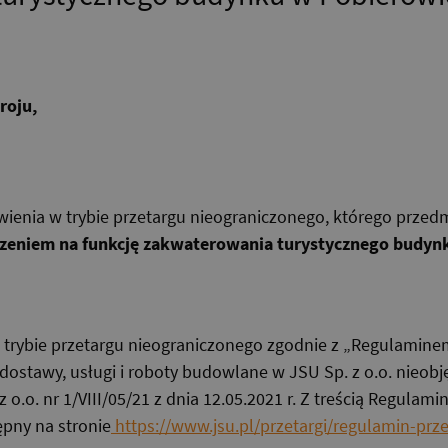
roju,
ienia w trybie przetargu nieograniczonego, którego przed
zeniem na funkcję zakwaterowania turystycznego budynku
 trybie przetargu nieograniczonego zgodnie z „Regulamin
ostawy, usługi i roboty budowlane w JSU Sp. z o.o. nieo
o.o. nr 1/VIII/05/21 z dnia 12.05.2021 r. Z treścią Regulam
ępny na stronie
https://www.jsu.pl/przetargi/regulamin-prz