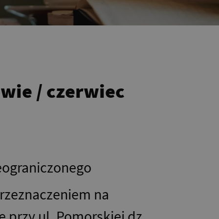
wie / czerwiec
ieograniczonego
przeznaczeniem na
przy ul. Pomorskiej dz.