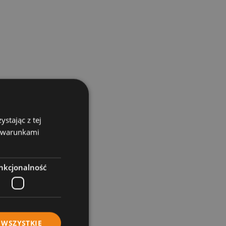
stając z tej
z warunkami
nkcjonalność
 WSZYSTKIE