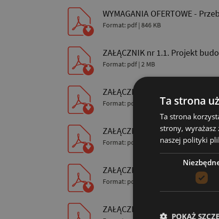
WYMAGANIA OFERTOWE - Przeb
Format: pdf | 846 KB
ZAŁĄCZNIK nr 1.1. Projekt bud
Format: pdf | 2 MB
ZAŁĄCZNIK nr 1.2. Projekt bud
Ta strona u
Format: pdf | 3 MB
Ta strona korzyst
strony, wyrażasz
ZAŁĄCZNIK nr 1.3. Projekt bud
naszej polityki p
Format: pdf | 546 KB
Niezbędn
ZAŁĄCZNIK nr 1.4. Projekt budo
Format: pdf | 8 MB
ZAŁĄCZNIK nr 2 - Przedmiar ro
POKAŻ SZCZ