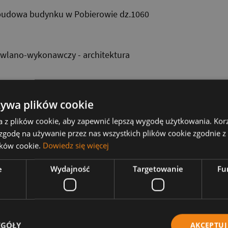
udowa budynku w Pobierowie dz.1060
owlano-wykonawczy - architektura
owlano-wykonawczy - konstrukcja
żywa plików cookie
a z plików cookie, aby zapewnić lepszą wygodę użytkowania. Korzy
 zgodę na używanie przez nas wszystkich plików cookie zgodnie 
owlano-wykonawczy - instalacje sanitarne
lików cookie.
Dowiedz się więcej
e
Wydajność
Targetowanie
Fu
wlano-wykonawczy - instalacje eletryczne
bót
EGÓŁY
AKCEPTUJ