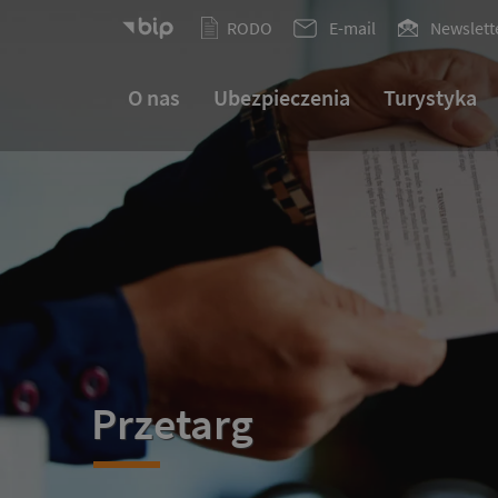
RODO
E-mail
Newslett
O nas
Ubezpieczenia
Turystyka
Przetarg