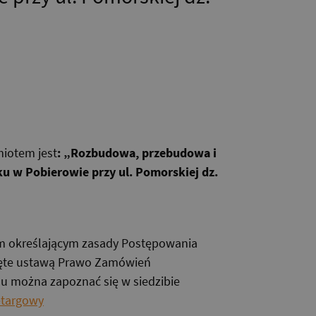
miotem jest
: „Rozbudowa, przebudowa i
 w Pobierowie przy ul. Pomorskiej dz.
em określającym zasady Postępowania
bjęte ustawą Prawo Zamówień
inu można zapoznać się w siedzibie
etargowy