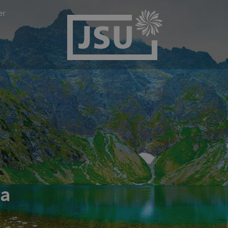
er
na