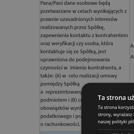
Pana/Pani dane osobowe będą
przetwarzane w celach wynikających z
prawnie uzasadnionych interesów
realizowanych przez Spółkę,
zapewnienia kontaktu z kontrahentem
oraz weryfikacji czy osoba, która
A
kontaktuje się ze Spółką, jest
A
uprawniona do podejmowania
czynności w imieniu kontrahenta, a
także: (A) w celu realizacji umowy
pomiędzy Spółką
a reprezentowanym przez Panią/Pana
Ta strona u
podmiotem i (B) celach realizacji
Ta strona korzyst
obowiązków wynikających z prawa
strony, wyrażasz
podatkowego i przepisów
naszej polityki p
o rachunkowości.