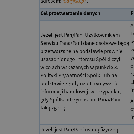
adresem:
iod@jsu.pl
.
Cel przetwarzania danych
P
A
E
Jeżeli jest Pan/Pani Użytkownikiem
k
Serwisu Pana/Pani dane osobowe będą
w
przetwarzane na podstawie prawnie
w
uzasadnionego interesu Spółki czyli
o
w celach wskazanych w punkcie 3.
r
Polityki Prywatności Spółki lub na
„
podstawie zgody na otrzymywanie
i
informacji handlowej w przypadku,
gdy Spółka otrzymała od Pana/Pani
A
taką zgodę.
o
i
Jeżeli jest Pan/Pani osobą fizyczną