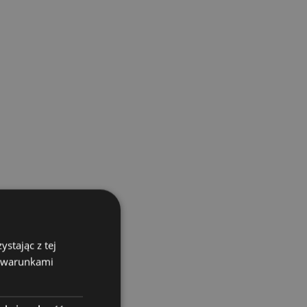
stając z tej
z warunkami