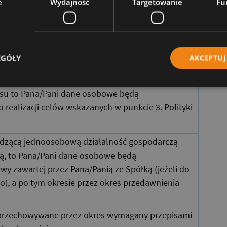
e
Wydajność
Targetowanie
Fu
e?
 mogą być podmioty współpracujące ze Spółką
 usług (np. podwykonawcy) oraz wspierania
EGÓŁY
AKCEPTUJ
sobowe?
wisu to Pana/Pani dane osobowe będą
realizacji celów wskazanych w punkcie 3. Polityki
wadzącą jednoosobową działalność gospodarczą
ą, to Pana/Pani dane osobowe będą
 zawartej przez Pana/Panią ze Spółką (jeżeli do
o), a po tym okresie przez okres przedawnienia
przechowywane przez okres wymagany przepisami