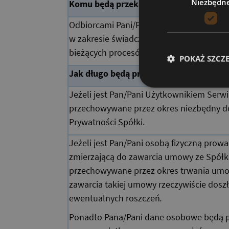
Niezbędn
Komu będą przekazywane dane osobow
Odbiorcami Pani/Pana danych osobowych
w zakresie świadczonych na rzecz Spółki
bieżących procesów biznesowych Spółki.
POKAŻ SZCZ
Jak długo będą przechowywane dane o
Jeżeli jest Pan/Pani Użytkownikiem Ser
przechowywane przez okres niezbędny do 
Prywatności Spółki.
Jeżeli jest Pan/Pani osobą fizyczną pro
zmierzającą do zawarcia umowy ze Spółk
przechowywane przez okres trwania umowy
zawarcia takiej umowy rzeczywiście doszł
ewentualnych roszczeń
.
Ponadto Pana/Pani dane osobowe będą 