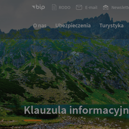
RODO
E-mail
Newslett
O nas
Ubezpieczenia
Turystyka
Klauzula informacyj